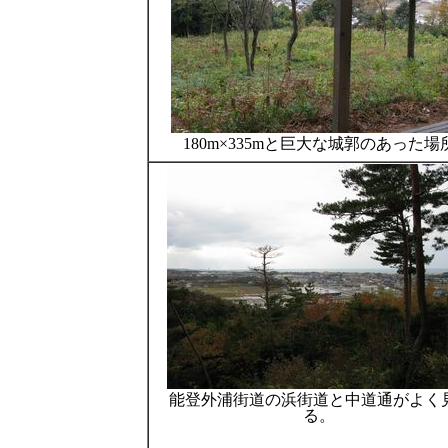
180m×335mと巨大な城郭のあった場
能登外浦街道の浜街道と中道通がよく
る。