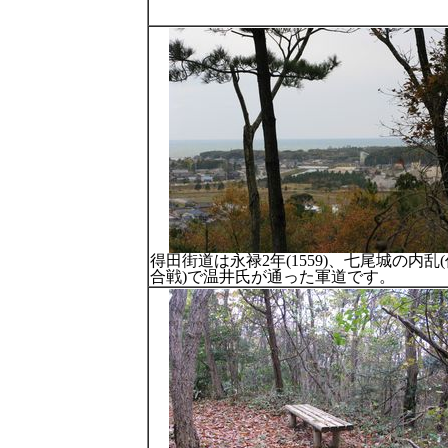
得田街道は永禄2年(1559)、七尾城の内乱
合戦)で温井氏が通った軍道です。